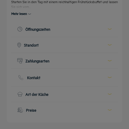
Starten Sie in den Tag mit einem reichhaltigen Frühstücksbuffet und lassen
Sie sich vom...
Mehr lesen
Öffnungszeiten
Heute :
07:00 - 10:00
Standort
Sehen Sie alle Öffnungszeiten
Erdgeschoss
Zahlungsarten
Bargeld
Kreditkarten
Kontakt
Telefon :
+49 30 +4930884740
Email :
info@goldentulipbleibtreuberlin.com
Art der Küche
Frühstück
Frühstücksbuffet
Preise
Menü von :
20 EUR