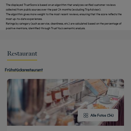
The displayed TrustScore is based on an algorithm that analyzes verified customer reviews
collected from public sources over the past 24 months (excluding TripAdvisor).
The algorithm gives more weight to the most recent reviews, ensuring that the score reflects the
most up-to-date experiences.
Ratings by category (such as service, cleanliness, etc.) are calculated based on the percentage of
positive mentions, identified through TrustYou's semantic analysis.
Restaurant
Get a
Frühstücksrestaurant
HÄUFIG
callback
KONTAKTIEREN
GESTELLTE
to book
SIE UNS
FRAGEN
Alle Fotos (54)