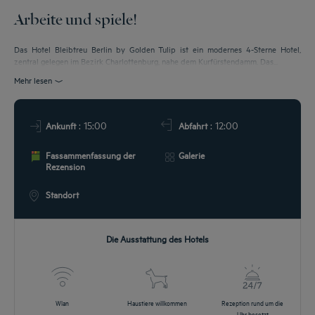
Arbeite und spiele!
GEBOTE
Das Hotel Bleibtreu Berlin by Golden Tulip ist ein modernes 4-Sterne Hotel,
zentral gelegen im Bezirk Charlottenburg, nahe dem Kurfürstendamm. Das...
Mehr lesen
: 15:00
: 12:00
Ankunft
Abfahrt
Fassammenfassung der
Galerie
Rezension
Standort
Die Ausstattung des Hotels
Wlan
Haustiere willkommen
Rezeption rund um die
Uhr besetzt