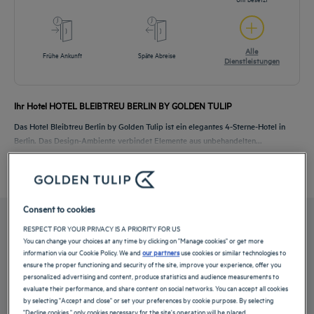
Alle
Frühe Ankunft
Späte Abreise
Dienstleistungen
Ihr Hotel HOTEL BLEIBTREU BERLIN BY GOLDEN TULIP
Das Hotel Bleibtreu Berlin by Golden Tulip ist ein elegantes 4-Sterne-Hotel in
Berlin. Das Design-Ambiente verbindet Elemente aus unbehandelten...
Mehr lesen
Consent to cookies
UNSERE ZIMMER
RESPECT FOR YOUR PRIVACY IS A PRIORITY FOR US
You can change your choices at any time by clicking on "Manage cookies" or get more
information via our Cookie Policy. We and
our partners
use cookies or similar technologies to
ensure the proper functioning and security of the site, improve your experience, offer you
Wählen Sie im Hotel Bleibtreu Berlin by Golden Tulip aus insgesamt 60 Zimmern
personalized advertising and content, produce statistics and audience measurements to
zwischen unseren ruhig...
evaluate their performance, and share content on social networks. You can accept all cookies
by selecting "Accept and close" or set your preferences by cookie purpose. By selecting
Mehr lesen
"Decline cookies," only cookies necessary for the site's operation will be placed.