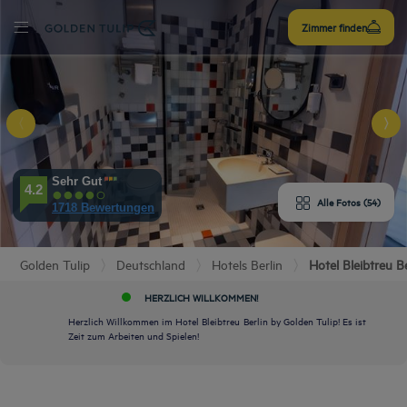
Anmelden
Zimmer finden
U
Y
S HOTEL
Sehr Gut
4.2
Alle Fotos (54)
1718 Bewertungen
ZIMMER
STATTUNG
Golden Tulip
Deutschland
Hotels Berlin
Hotel Bleibtreu B
HERZLICH WILLKOMMEN!
ERTUNGEN
Herzlich Willkommen im Hotel Bleibtreu Berlin by Golden Tulip! Es ist
Zeit zum Arbeiten und Spielen!
URANT & BAR
KT UND LAGE