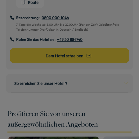
Route
Reservierung :
0800 000 1046
7 Tage die Woche ab 8.00 Uhr bis 22.00Uhr (Pariser Zeit) Gebührenfreie
Telefonnummer (Verfügbar in Deutsch / Englisch)
Rufen Sie das Hotel an :
+49 30 884740
Dem Hotel schreiben
Vom Flughafen
FEX Airport Express & S-Bahn
FEX Bahn von BER Flughafen T1-2 bis Berlin Hauptbahnhof - Umstieg in S
Bahn S3 Spandau, S5 Westkreuz, S7 Potsdam oder S9 Spandau bis Station
So erreichen Sie unser Hotel ?
Savignyplatz
Vom Bahnhof
Profitieren Sie von unseren
S-Bahn
außergewöhnlichen Angeboten
S Bahn von Berlin Hauptbahnhof - S3 Spandau, S5 Westkreuz, S7 Potsdam
oder S9 Spandau - alle Bahnen bis Station Savignyplatz