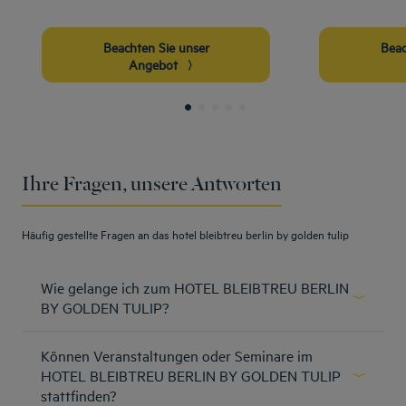
Beachten Sie unser
Beachten Sie unser
Angebot
Ihre Fragen, unsere Antworten
Häufig gestellte Fragen an das hotel bleibtreu berlin by golden tulip
Wie gelange ich zum HOTEL BLEIBTREU BERLIN
BY GOLDEN TULIP?
Vom Hauptbahnhof: Berlin • mit den S-Bahnen S3 oder S9
Können Veranstaltungen oder Seminare im
Richtung Spandau, S7 Richtung Potsdam Hauptbahnhof,
S5 Richtung Westkreuz bis S-Bahnhof Savignyplatz •
HOTEL BLEIBTREU BERLIN BY GOLDEN TULIP
direkt in die Bleibtreustraße • nach ca. 500 m liegt das
stattfinden?